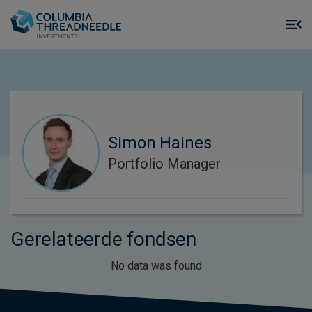
Skip to main content
M
m
o
Simon Haines
Portfolio Manager
Gerelateerde fondsen
No data was found