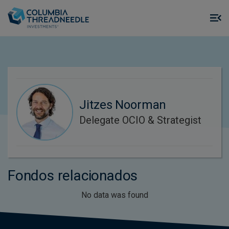
Skip to main content
M
m
o
Jitzes Noorman
Delegate OCIO & Strategist
Fondos relacionados
No data was found