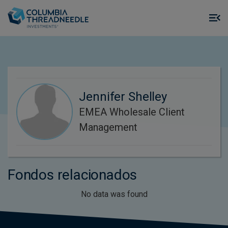
Skip to main content
M
m
o
Jennifer Shelley
EMEA Wholesale Client
Management
Fondos relacionados
No data was found