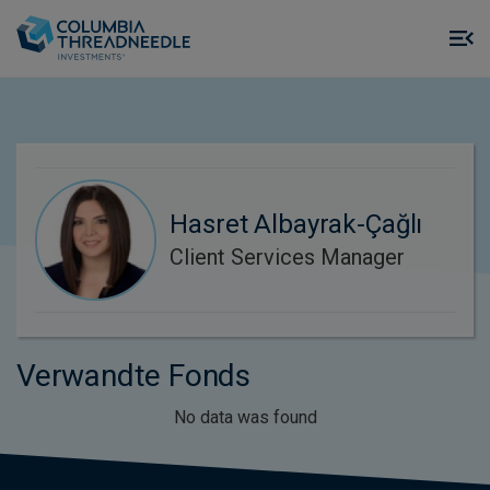
Skip to main content
M
m
o
Hasret Albayrak-Çağlı
Client Services Manager
Verwandte Fonds
No data was found